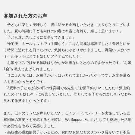
参加された方のお声
「子どもに楽しく美味しく、親に助かる企画をいただき、ありがとうございま
した。夏の時期に子ども向けの内容は本当に有難く、嬉しく思います！」
「子ども達と久しぶりに食事ができました」
「帰宅後、ミールキットで（手間なく）ごはん完成は感激でした！普段とにか
く時間に追われる日々なので、気持ちにゆとりが出来ました。野菜いっぱいの
ミールキットはとても嬉しいアイテムでした！」
「お米をマスではかる体験はなかなか出来ないと思うのでよかったです。“お米
1合”を教えてあげられました」
「ミニえんちには、お菓子がいっぱいとれて楽しかったそうです。お米を量る
のも面白かったそうです」
「3歳半の子どもが次の日の保育園でも先生に“お菓子釣りやったんだ！沢山釣
れたの！”と嬉しそうに報告していました。母としても子どもの楽しそうな姿を
見れて微笑ましかったです」
また、以下のようなお声もいただき、日々フードパントリーを実施している支
援団体の重要さを実感すると同時に、WeSupport Familyとしても継続した活動
の必要性を改めて実感しました。
・高校生の運動部男子がいるため、お肉やお魚などのタンパク質がいつも不足