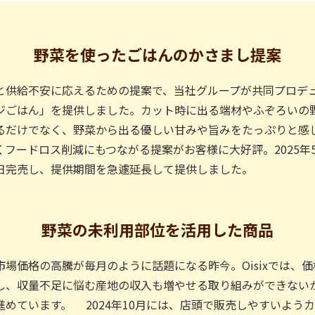
野菜を使ったごはんの
かさまし提案
供給不安に応えるための提案で、当社グループが共同プロデ
ジごはん」を提供しました。カット時に出る端材やふぞろいの
るだけでなく、野菜から出る優しい甘みや旨みをたっぷりと感
フードロス削減にもつながる提案がお客様に大好評。2025年
日完売し、提供期間を急遽延長して提供しました。
野菜の未利用部位を
活用した商品
場価格の高騰が毎月のように話題になる昨今。Oisixでは、
し、収量不足に悩む産地の収入も増やせる取り組みができない
めています。 2024年10月には、店頭で販売しやすいよう