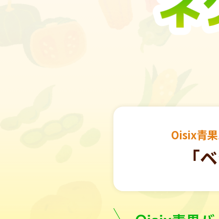
Oisix
「ベ