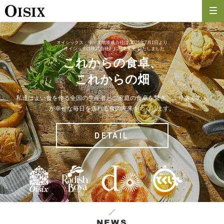
オイシックス・ラ・大地株式会社は
2026年7月1日より
「オイシックス株式会社」に社名変更
いたしました
これからの食卓、
これからの畑
私達はよい食を作る全国の生産者とご家庭の食卓を繋ぎ、より多くの人
が幸せな毎日を送れる食の未来をつくります。
DETAIL
NEWS