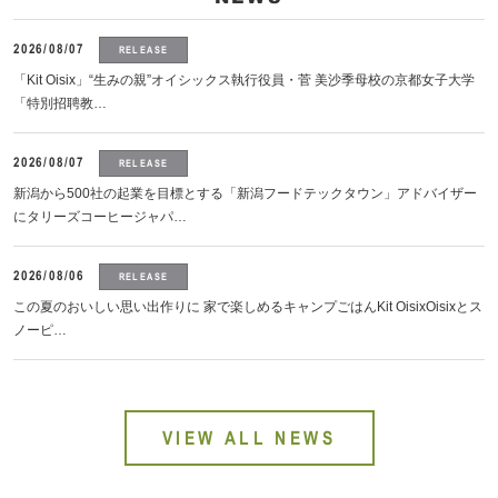
2026/08/07
RELEASE
「Kit Oisix」“生みの親”オイシックス執行役員・菅 美沙季母校の京都女子大学
「特別招聘教…
2026/08/07
RELEASE
新潟から500社の起業を目標とする「新潟フードテックタウン」アドバイザー
にタリーズコーヒージャパ…
2026/08/06
RELEASE
この夏のおいしい思い出作りに 家で楽しめるキャンプごはんKit OisixOisixとス
ノーピ…
VIEW ALL NEWS