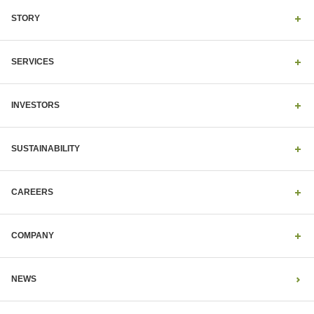
一食一食の選び方に、その人の生き方がでる。
STORY
私たちは一人でも多くの人に“本物”を届けたい。
“本質”を伝えたい。食卓を豊かにすることで、
一人でも多くの人の人生を豊かにしたい。
SERVICES
持続可能な社会をつくる、
ライフスタイルを広めたい。
INVESTORS
SUSTAINABILITY
CAREERS
COMPANY
NEWS