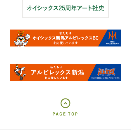
持続可能な社会を創造するために
電気を消すことで、ライフスタイルの転換を呼びかける「100万人のキャンド
ルナイト」や、海外支援のための基金、福島県の子どもたちに心と体を開放で
きる居場所を作るための活動などを行っています。
本質を選ぶ世界。
まいにち口に入れるもの、
体をつくるものが、何でできているか。
“本質”に目を向けること。
有機・低農薬で育てられた“本物”のおいしさ、
無添加でつくられた食品のありがたさを知ること。
ひと口、ひと皿の選択から、
PAGE TOP
まいにち身につけるもの、使うものの選択から、
地球の未来を想像すること。