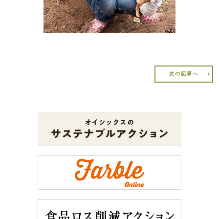
次の記事へ
日本の第一次産業を守り育てるために
有機農産物・無添加食品等の販売において、輸入飼料に頼ることなく国内産飼
持続可能を、やりきる。
料の自給する畜産の取り組み、貴重な水産資源を無駄にせず、食べることで国
産の水産業従事者を応援出来る取り組みなどを行っています。
持続可能な社会をつくるために立ち上がった
小さなNPOは、やがて一つの組織になった。
ほんの数人ではじめた小さな運動は、
やがて一つのビジネスモデルになった。
一人ひとりの声は小さくても、私たちは、あきらめない。