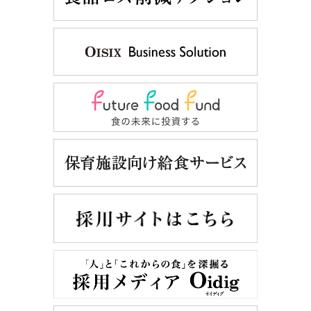
事業を広げることが、必ず地球のためになる。
必ず未来のためになる。
私たちは、挑み続ける。有機・低農薬に、無添加に。
体にも地球にも、本当にいいものの価値を、私たちは伝え続ける。
そうすることで、一人でも多く、ファンを増やす。
人々の生命と健康をまもるために
生産者を増やす。社員を増やす。
私たちは、仲間を増やすことで、
遺伝子組み換え食品の取り扱いはせず、徹底したトレース（栽培履歴）検証
持続可能な社会を実現するための、
や、エネルギー問題に向き合い、自然と調和する持続可能な社会を目指す活動
大きなうねりをつくり出す。
を行っています。