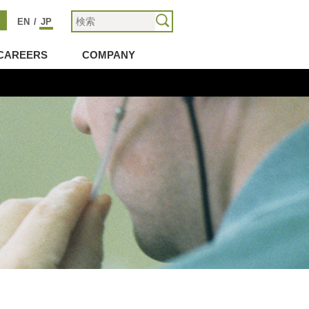
EN
/
JP
CAREERS
COMPANY