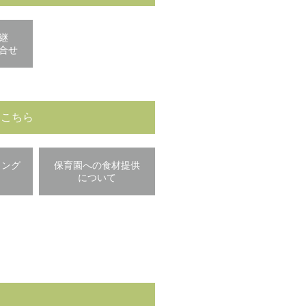
継
合せ
はこちら
ィング
保育園への食材提供
について