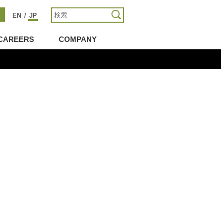
EN
/
JP
CAREERS
COMPANY