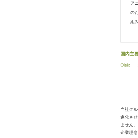
ア
の
組
国内主
Oisix
当社グル
進化させ
ません。
企業理念