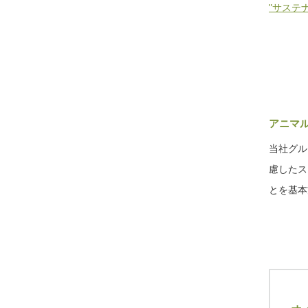
"サステ
アニマ
当社グル
慮したス
とを基本