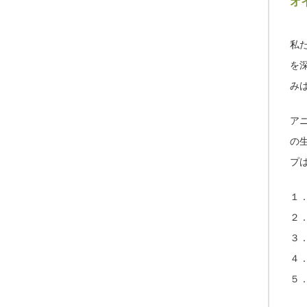
オ
私
を
み
ア
の
プ
１
２
３
４
５