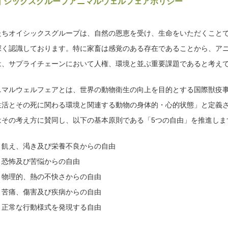
イシックスグループアニマルウェルフェアポリシー
たちオイシックスグループは、自然の恩恵を受け、生命をいただくこと
深く認識しております。特に家畜は感覚のある存在であることから、ア
は、サプライチェーンにおいて人権、環境と並ぶ重要課題であると考え
ニマルウェルフェアとは、世界の動物衛生の向上を目的とする国際獣疫事
生活とその死に関わる環境と関連する動物の身体的・心的状態」と定義
はその考え方に賛同し、以下の基本原則である「5つの自由」を推進しま
．飢え、渇き及び栄養不良からの自由
．恐怖及び苦悩からの自由
．物理的、熱の不快さからの自由
．苦痛、傷害及び疾病からの自由
．正常な行動様式を発現する自由