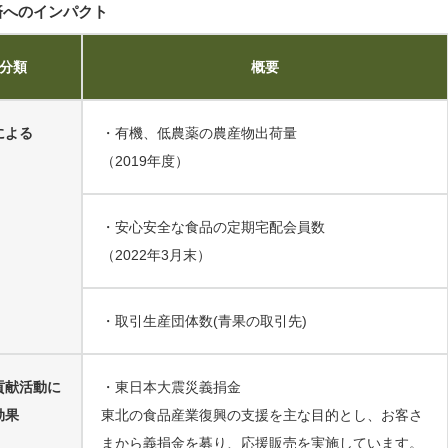
済へのインパクト
分類
概要
による
・有機、低農薬の農産物出荷量
（2019年度）
・安心安全な食品の定期宅配会員数
（2022年3月末）
・取引生産団体数(青果の取引先)
貢献活動に
・東日本大震災義捐金
効果
東北の食品産業復興の支援を主な目的とし、お客さ
まから義捐金を募り、応援販売を実施しています。