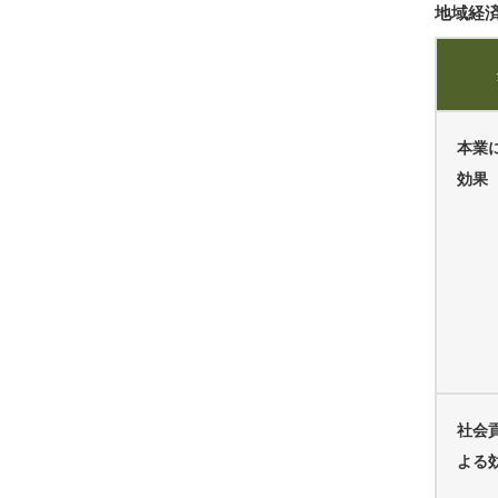
地域経
本業
効果
社会
よる