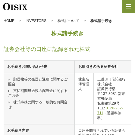
HOME
INVESTORS
株式について
株式諸手続き
株式諸手続き
証券会社等の口座に記録された株式
お手続きお問い合わせ先
お取引きのある証券会社
郵送物等の発送と返戻に関するご
株主名
三菱UFJ信託銀行
照会
簿管理
株式会社
人
証券代行部
支払期間経過後の配当金に関する
〒137-8081 新東
ご照会
京郵便局
株式事務に関する一般的なお問合
私書箱第29号
せ
TEL:
0120-232-
711
（通話料無
料）
お手続き内容
口座を開設されている証券会