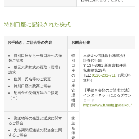
社等にお問合せください。
特別口座に記録された株式
お手続き、ご照会等の内容
お問合せ先
特別口座から一般口座への振
特
三菱UFJ信託銀行株式会社
替ご請求
別
証券代行部
口
〒137-8081 新東京郵便局
単元未満株式の買取（買増）
座
私書箱第29号
請求
の
TEL:
0120-232-711
（通話料
住所・氏名等のご変更
口
無料）
座
特別口座の残高ご照会
管
【手続き書類のご請求方法】
配当金の受領方法のご指定
理
インターネットによるダウン
（＊）
機
ロード
関
https://www.tr.mufg.jp/daikou/
郵送物等の発送と返戻に関す
株
るご照会
主
名
支払期間経過後の配当金に関
簿
するご照会
管