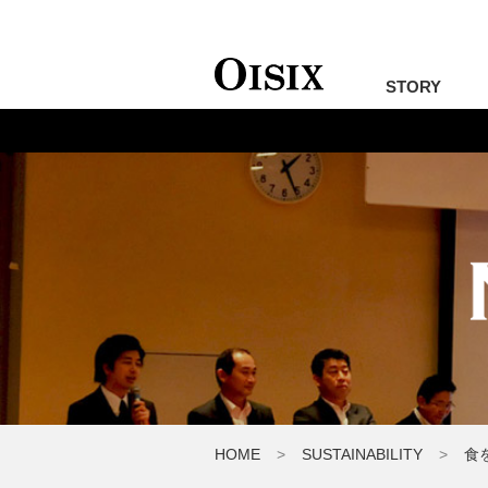
STORY
HOME
SUSTAINABILITY
食