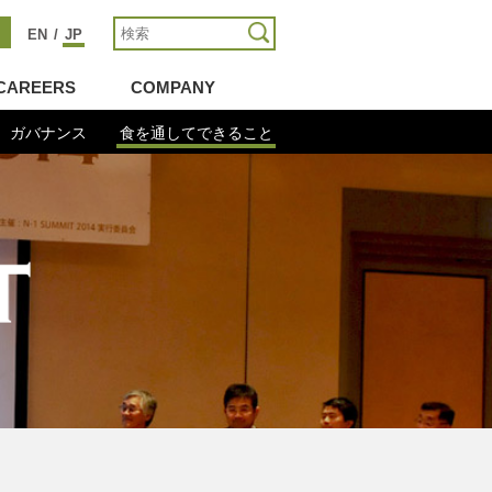
EN
/
JP
CAREERS
COMPANY
ガバナンス
食を通してできること