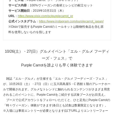
サービス名
：Purple Carrot （パープルキャロット）
サービス内容
：100%ヴィーガンの食材とレシピの献立セット
サービス開始日
：2019年10月31日（木）
URL
：
https://www.oisix.com/sc/purplecarrot_pr
公式インスタグラム
：
https://www.instagram.com/purplecarrot_japan/
※Oisixで販売するPurple Carrotのミールキットは動物性食品を含む原
料を使用しないものを指します
10/26(土）・27(日）グルメイベント「エル・グルメ フーディ
ーズ・フェス」で
Purple Carrotを誰よりも早く体験できます
雑誌『エル・グルメ』が主催する「エル・グルメ フーディーズ・フェス 」
が、10月26日（土）・27日（日）に玉川髙島屋S・C 西館１階のアレーナホー
ルで開催されます。グルメなトレンドに触れられるコンテンツがさまざま用意
されるこのイベントに、Purple Carrotをご紹介する試食ブースがお目見え。
ブースで公式アカウントをフォローいただくと、ひと足先にPurple Carrotの
「時々ヴィーガン」体験ができます(各日とも試食は数量限定となります）。
※入場には事前エントリーが必要となります(以下URLよりエントリーフォー