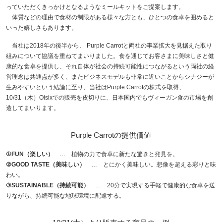
っていただくきっかけとなるようなミールキットをご提案します。
体質などの理由で食材の制限がある様々な方とも、ひとつの食卓を囲めると
いった嬉しさもあります。
当社は2018年の後半から、 Purple Carrotと両社の事業拡大を見据えた取り
組みについて協議を重ねてまいりました。食を通じてお客さまに美味しさと健
康的な食卓を提供し、それ自体が社会の持続可能性につながるという両社の経
営理念は共通点が多く、またビジネスモデルも非常に近いことからシナジーが
生みやすいという結論に至り、当社はPurple Carrotの株式を取得、
10/31（木）Oisixでの販売を皮切りに、日本国内でもヴィーガン食の市場を創
造してまいります。
Purple Carrotの提供価値
①FUN（楽しい）
… 植物の力で食卓に新たな驚きと発見を。
②GOOD TASTE（美味しい）
… とにかく美味しい。想像を超える彩りと味
わい。
③SUSTAINABLE（持続可能）
… 20分で実現する手軽で健康的な食卓を送
りながら、持続可能な地球環境に配慮する。