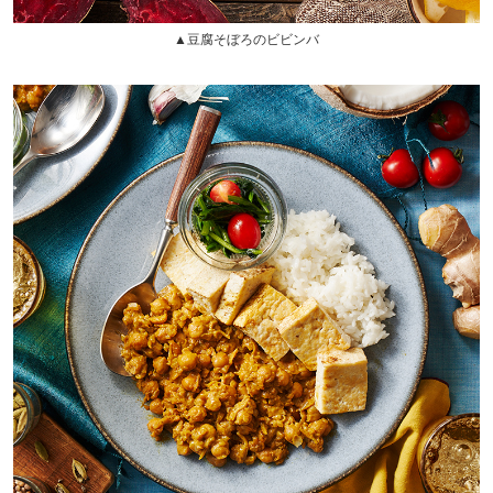
▲豆腐そぼろのビビンバ