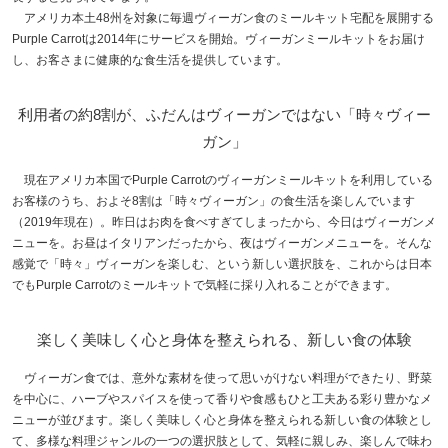
アメリカ本土48州を対象に毎週ヴィーガン食のミールキット宅配を展開する
Purple Carrotは2014年にサービスを開始。ヴィーガンミールキットをお届け
し、お客さまに健康的な食生活を提供しています。
利用者の約8割が、ふだんはヴィーガンではない「時々ヴィー
ガン」
現在アメリカ本国でPurple Carrotのヴィーガンミールキットを利用している
お客様のうち、およそ8割は「時々ヴィーガン」の食生活を楽しんでいます
（2019年現在）。昨日はお肉を食べすぎてしまったから、今日はヴィーガンメ
ニューを。お昼はイタリアンだったから、夜はヴィーガンメニューを。そんな
感覚で「時々」ヴィーガンを楽しむ、という新しい選択肢を、これからは日本
でもPurple Carrotのミールキットで気軽に採り入れることができます。
楽しく美味しく心と身体を整えられる、新しい食の体験
ヴィーガン食では、意外な素材を使って思いがけない料理ができたり、野菜
を中心に、ハーブやスパイスを使って香りや食感もひと工夫ある彩り豊かなメ
ニューが並びます。楽しく美味しく心と身体を整えられる新しい食の体験とし
て、多様な料理ジャンルの一つの選択肢として、気軽に親しみ、楽しんで味わ