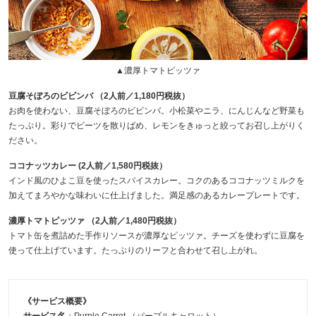
▲濃厚トマトピッツァ
豆腐そぼろのビビンバ （2人前／1,180円税抜）
お肉を使わない、豆腐そぼろのビビンバ。小松菜やニラ、にんじんなど野菜も
たっぷり。彩りでビーツを散りばめ、レモンをきゅっと絞ってお召し上がりく
ださい。
ココナッツカレー (2人前／1,580円税抜）
インド風のひよこ豆を使ったスパイスカレー。コクのあるココナッツミルクを
加えてまろやかな味わいに仕上げました。満足感のあるカレープレートです。
濃厚トマトピッツァ （2人前／1,480円税抜）
トマト缶を煮詰めた手作りソースが濃厚なピッツァ。チーズを使わずに豆腐を
使って仕上げています。たっぷりのリーフと合わせて召し上がれ。
《サービス概要》