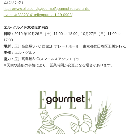
ムにリンク）
https://www.elle.com/jp/gourmet/gourmet-restaurants-
events/a28823141/ellegourmet1-19-0902/
エル･グルメ FOODIES’ FES
日時
：2019 年10月26日（土）11:00 ～ 18:00、10月27日（日）11:00 ～
17:00
場所
：玉川髙島屋S・C 西館1F アレーナホール 東京都世田谷区玉川3-17-1
主催
：エル・グルメ
協力
：玉川髙島屋S･C/スマイル＆アソシエイツ
※天候や諸般の事情により、営業時間が変更となる場合があります。