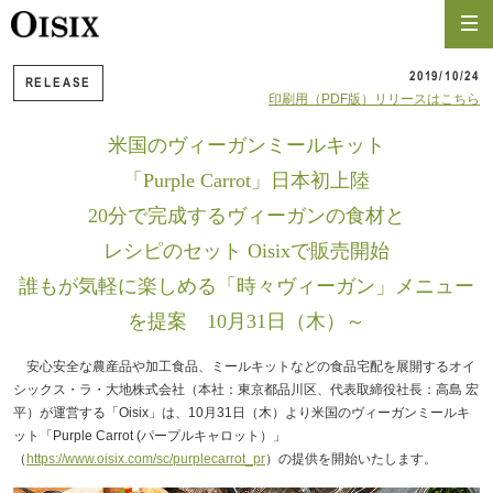
2019/10/24
RELEASE
印刷用（PDF版）リリースはこちら
米国のヴィーガンミールキット
「Purple Carrot」日本初上陸
20分で完成するヴィーガンの食材と
レシピのセット Oisixで販売開始
誰もが気軽に楽しめる「時々ヴィーガン」メニュー
を提案 10月31日（木）～
安心安全な農産品や加工食品、ミールキットなどの食品宅配を展開するオイ
シックス・ラ・大地株式会社（本社：東京都品川区、代表取締役社長：高島 宏
平）が運営する「Oisix」は、10月31日（木）より米国のヴィーガンミールキ
ット「Purple Carrot (パープルキャロット）」
（
https://www.oisix.com/sc/purplecarrot_pr
）の提供を開始いたします。