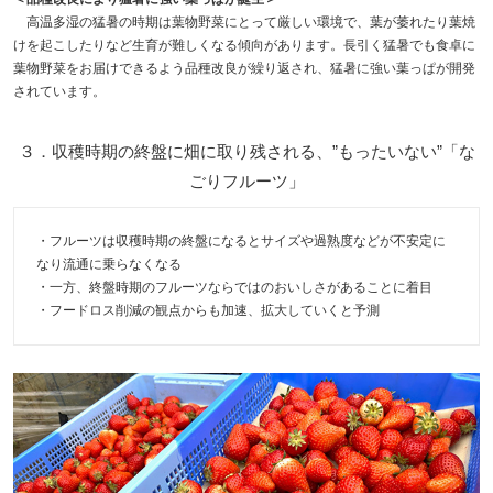
高温多湿の猛暑の時期は葉物野菜にとって厳しい環境で、葉が萎れたり葉焼
けを起こしたりなど生育が難しくなる傾向があります。長引く猛暑でも食卓に
葉物野菜をお届けできるよう品種改良が繰り返され、猛暑に強い葉っぱが開発
されています。
３．収穫時期の終盤に畑に取り残される、”もったいない”「な
ごりフルーツ」
・フルーツは収穫時期の終盤になるとサイズや過熟度などが不安定に
なり流通に乗らなくなる
・一方、終盤時期のフルーツならではのおいしさがあることに着目
・フードロス削減の観点からも加速、拡大していくと予測