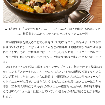
▲（左から）「ステーキれんこん」、にんじんとごぼうの細切り冷凍ミック
ス、根菜類をふんだんに使ったミールキットメニュー例
最近腸内環境を整えることで心身を良い状態に保つこと商品やサービスが注
目されていますが、ごぼうやれんこんなどの根菜類は食物繊維が豊富で注目さ
れています。その一方根菜類には、「下ごしらえが面倒」「メニューのレパー
トリーが限られていて使いこなせない」と悩むお客様が多いことも分かってい
ます。
Oisixではそんなお悩みに応えるラインナップとして、切るだけで主役級のお
かずになる「ステーキれんこん」やにんじんとごぼうの細切り冷凍ミックスな
どの提案をしてきました、さらに最近は、根菜類をふんだんに使ったミールキ
ットメニューが人気で、ごぼうもしくはれんこんを使用したメニュー数は年々
増加。2024年4月時点でそれぞれ600メニュー程度だったのが、2025年7月時
点では800メニュー近くに拡大していて、今後もその傾向が続くことが予想さ
れます。