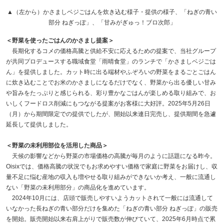
▲（左から）かさましベジごはんを炊き込む様子・提供の様子、「ねぎの青い
部分 ねぎっぽ」、「甘みがぎゅっ！ブロ次郎」
＜野菜を使ったごはんのかさまし提案＞
長期化するコメの価格高騰と供給不安に応えるための提案で、当社グループ
が共同プロデュースする職域食堂「雨晴食堂」のランチで「かさましベジごは
ん」を提供しました。カット時に出る端材やふぞろいの野菜をまるごとごはん
に炊き込むことでお米のかさましになるだけでなく、野菜から出る優しい甘み
や旨みをたっぷりと感じられる、彩り豊かなごはんが楽しめる取り組みで、お
いしくフードロス削減にもつながる提案がお客様に大好評。2025年5月26日
（月）から期間限定での提供でしたが、開始以来連日完売し、提供期間を急遽
延長して提供しました。
＜野菜の未利用部位を活用した商品＞
天候の影響などから野菜の市場価格の高騰が毎月のように話題になる昨今。
Oisixでは、価格高騰の状況でもお求めやすい価格で家庭に野菜をお届けし、収
量不足に悩む産地の収入も増やせる取り組みができないか考え、一般に流通し
ない「野菜の未利用部分」の商品化を進めています。
2024年10月には、店頭で販売しやすいようカットされて一般には流通して
いなかった長ねぎの青い部分だけを集めた「ねぎの青い部分 ねぎっぽ」の販売
を開始。販売開始以来右肩上がりで販売数が伸びていて、2025年6月時点で累