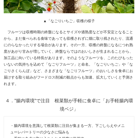
▲「なごりいちご」収穫の様子
フルーツは収穫時期の終盤になるとサイズや過熟度などが不安定となること
から、まだ食べられる食味であっても収穫されずに畑に取り残されたり、流通
にのらなかったりする場合があります。その一方、収穫の終盤になるにつれ熟
度があがり甘みが増していく、終盤ならではのおいしさが生まれることから、
加工品に向いている特長があります。そのようなフルーツを、このたびもった
いないの気持ちを込めて「なごりフルーツ」と命名。「なごりいちご」や「な
ごりさくらんぼ」など、さまざまな「なごりフルーツ」のおいしさを食卓にお
届けする取り組みがフードロス削減の観点からも加速、拡大していくと予測さ
れます。
４．”腸内環境”で注目 根菜類が手軽に食卓に「お手軽腸内環
境ベジ」
・腸内環境を意識して根菜類に注目が集まる一方、下ごしらえやメニ
ューレパートリーの少なさに悩みも