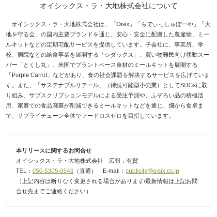
オイシックス・ラ・大地株式会社について
オイシックス・ラ・大地株式会社は、「Oisix」「らでぃっしゅぼーや」「大
地を守る会」の国内主要ブランドを通じ、安心・安全に配慮した農産物、ミー
ルキットなどの定期宅配サービスを提供しています。子会社に、事業所、学
校、病院などの給食事業を展開する「シダックス」、買い物難民向け移動スー
パー「とくし丸」、米国でプラントベース食材のミールキットを展開する
「Purple Carrot」などがあり、食の社会課題を解決するサービスを広げていま
す。また、「サステナブルリテール」（持続可能型小売業）としてSDGsに取
り組み、サブスクリプションモデルによる受注予測や、ふぞろい品の積極活
用、家庭での食品廃棄が削減できるミールキットなどを通じ、畑から食卓ま
で、サプライチェーン全体でフードロスゼロを目指しています。
本リリースに関するお問合せ
オイシックス・ラ・大地株式会社 広報：有賀
TEL：
050-5305-0549
（直通） E-mail：
publicity@oisix.co.jp
（上記内容は断りなく変更される場合があります/最新情報は上記お問
合せ先までご連絡ください）