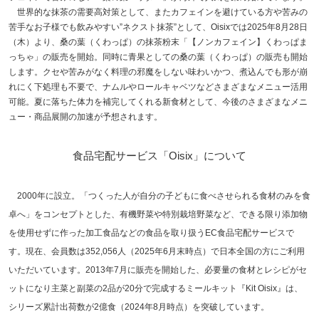
世界的な抹茶の需要高対策として、またカフェインを避けている方や苦みの
苦手なお子様でも飲みやすい”ネクスト抹茶”として、Oisixでは2025年8月28日
（木）より、桑の葉（くわっぱ）の抹茶粉末「【ノンカフェイン】くわっぱま
っちゃ」の販売を開始。同時に青果としての桑の葉（くわっぱ）の販売も開始
します。クセや苦みがなく料理の邪魔をしない味わいかつ、煮込んでも形が崩
れにく下処理も不要で、ナムルやロールキャベツなどさまざまなメニュー活用
可能。夏に落ちた体力を補完してくれる新食材として、今後のさまざまなメニ
ュー・商品展開の加速が予想されます。
食品宅配サービス「Oisix」について
2000年に設立。「つくった人が自分の子どもに食べさせられる食材のみを食
卓へ」をコンセプトとした、有機野菜や特別栽培野菜など、できる限り添加物
を使用せずに作った加工食品などの食品を取り扱うEC食品宅配サービスで
す。現在、会員数は352,056人（2025年6月末時点）で日本全国の方にご利用
いただいています。2013年7月に販売を開始した、必要量の食材とレシピがセ
ットになり主菜と副菜の2品が20分で完成するミールキット『Kit Oisix』は、
シリーズ累計出荷数が2億食（2024年8月時点）を突破しています。