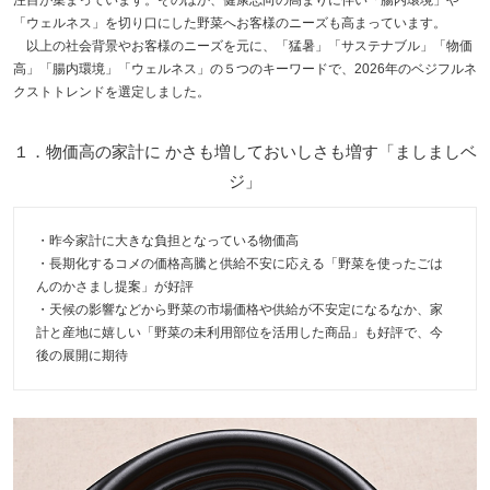
注目が集まっています。そのほか、健康志向の高まりに伴い「腸内環境」や
「ウェルネス」を切り口にした野菜へお客様のニーズも高まっています。
以上の社会背景やお客様のニーズを元に、「猛暑」「サステナブル」「物価
高」「腸内環境」「ウェルネス」の５つのキーワードで、2026年のベジフルネ
クストトレンドを選定しました。
１．物価高の家計に かさも増しておいしさも増す「ましましベ
ジ」
・昨今家計に大きな負担となっている物価高
・長期化するコメの価格高騰と供給不安に応える「野菜を使ったごは
んのかさまし提案」が好評
・天候の影響などから野菜の市場価格や供給が不安定になるなか、家
計と産地に嬉しい「野菜の未利用部位を活用した商品」も好評で、今
後の展開に期待