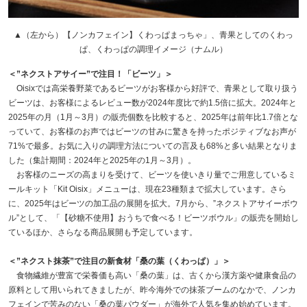
▲（左から）【ノンカフェイン】くわっぱまっちゃ」、青果としてのくわっ
ぱ、くわっぱの調理イメージ（ナムル）
＜”ネクストアサイー”で注目！「ビーツ」＞
Oisixでは高栄養野菜であるビーツがお客様から好評で、青果として取り扱う
ビーツは、お客様によるレビュー数が2024年度比で約1.5倍に拡大。2024年と
2025年の月（1月～3月）の販売個数を比較すると、2025年は前年比1.7倍とな
っていて、お客様のお声ではビーツの甘みに驚きを持ったポジティブなお声が
71%で最多。お気に入りの調理方法についての言及も68%と多い結果となりま
した（集計期間：2024年と2025年の1月～3月）。
お客様のニーズの高まりを受けて、ビーツを使いきり量でご用意しているミ
ールキット「Kit Oisix」メニューは、現在23種類まで拡大しています。さら
に、2025年はビーツの加工品の展開を拡大。7月から、”ネクストアサイーボウ
ル”として、「【砂糖不使用】おうちで食べる！ビーツボウル」の販売を開始し
ているほか、さらなる商品展開も予定しています。
＜”ネクスト抹茶”で注目の新食材「桑の葉（くわっぱ）」＞
食物繊維が豊富で栄養価も高い「桑の葉」は、古くから漢方薬や健康食品の
原料として用いられてきましたが、昨今海外での抹茶ブームのなかで、ノンカ
フェインで苦みのない「桑の葉パウダー」が海外で人気を集め始めています。