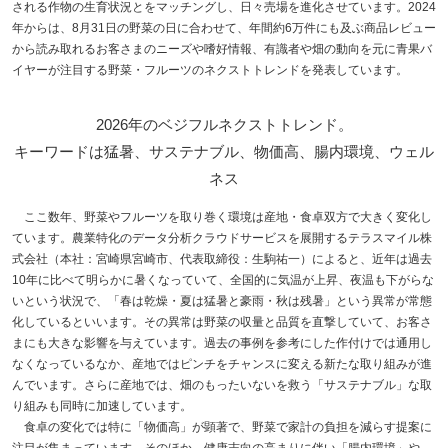
される作物の生育状況とをマッチングし、日々売場を進化させています。2024
年からは、8月31日の野菜の日に合わせて、年間約6万件にも及ぶ商品レビュー
から読み取れるお客さまのニーズや嗜好情報、有識者や畑の動向を元に青果バ
イヤーが注目する野菜・フルーツのネクストトレンドを発表しています。
2026年のベジフルネクストトレンド。
キーワードは猛暑、サステナブル、物価高、腸内環境、ウェル
ネス
ここ数年、野菜やフルーツを取り巻く環境は産地・食卓双方で大きく変化し
ています。農業特化のデータ分析クラウドサービスを展開するテラスマイル株
式会社（本社：宮崎県宮崎市、代表取締役：生駒祐一）によると、近年は過去
10年に比べて明らかに暑くなっていて、全国的に気温が上昇、夜温も下がらな
いという状況で、「春は乾燥・夏は猛暑と豪雨・秋は残暑」という異常が常態
化しているといいます。その異常は野菜の収量と品質を直撃していて、お客さ
まにも大きな影響を与えています。過去の事例を参考にした作付けでは通用し
なくなっているなか、産地ではピンチをチャンスに変える新たな取り組みが進
んでいます。さらに産地では、畑のもったいないを救う「サステナブル」な取
り組みも同時に加速しています。
食卓の変化では特に「物価高」が顕著で、野菜で家計の負担を減らす提案に