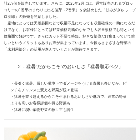
計2万個を販売しています。さらに、2025年2月には、通常販売されるブロッ
コリーの1番果のまわりに出る脇芽（2番果）を袋詰めした「甘みがぎゅっ！ブ
ロ次郎」の販売を開始しました。
産地にとっては天候起因などで収量不足になっても収量確保の一助になるだ
けでなく、お客様にとっては野菜価格高騰のなかでも大容量規格でお得という
価格面で好評です。さらにカット不要で時短、好きな部位だけ集まっていて嬉
しいというメリットもありお声が集まっています。今後もさまざまな野菜の
「未利用部分」の活用が進んでいくことが期待できます。
２．猛暑”だからこそ”のおいしさ「猛暑順応ベジ」
・長引く猛暑。厳しい環境下でダメージをうける青果も多いなか、ピ
ンチをチャンスに変える野菜が続々登場
・猛暑を乗り越えるからこそ生まれるおいしさや魅力で、通常の野菜
よりも高いお客様評価を得る野菜も
・猛暑に弱い葉物野菜の救世主も誕生