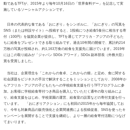
動であるTFTが、2015年より毎年10月16日の「世界食料デー」を記念して実
施しているソーシャルアクションです。
日本の代表的な食である「おにぎり」をシンボルに、「おにぎり」の写真を
SNS（または特設サイト）へ投稿すると、1投稿につき給食5食分に相当する寄
付（100円）を協賛企業が提供し、TFTを通じてアフリカ・アジアの子どもた
ちに給食をプレゼントできる取り組みです。過去10年間の開催で、累計約214
万枚の写真が投稿され、約1,163万食の給食を支援先に届けています。2019年
にはこの取り組みが「ジャパン SDGs アワード」SDGs 副本部長（外務大臣）
賞を受賞しました。
当社は、企業理念を「これからの食卓、これからの畑」と定め、食に関する
社会課題をビジネスの手法で解決することをミッションとしており、2008年か
らアフリカ・アジアの子どもたちへの学校給食支援を行うTFTプログラムに参
加。お客様に学校給食寄付つき商品を購入していただく通年の取り組みによ
り、給食支援をはじめ、学校菜園の運営、給食室の設置などの寄付支援を行っ
ています。 「おにぎりアクション」にも初回の2015年から毎年協賛してお
り、今年も対象商品の販売強化と企業間連携による投稿促進、SNSを使ったキ
ャンペーンを展開することで支援を継続し、より一層の給食寄付活動につなげ
てまいります。