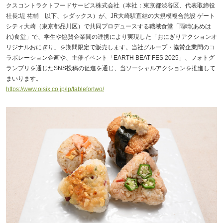
クスコントラクトフードサービス株式会社（本社：東京都渋谷区、代表取締役
社長:堤 祐輔 以下、シダックス）が、JR大崎駅直結の大規模複合施設 ゲート
シティ大崎（東京都品川区）で共同プロデュースする職域食堂「雨晴(あめは
れ)食堂」で、学生や協賛企業間の連携により実現した「おにぎりアクションオ
リジナルおにぎり」を期間限定で販売します。当社グループ・協賛企業間のコ
ラボレーション企画や、主催イベント「EARTH BEAT FES 2025」、フォトグ
ランプリを通じたSNS投稿の促進を通じ、当ソーシャルアクションを推進して
まいります。
https://www.oisix.co.jp/lp/tablefortwo/