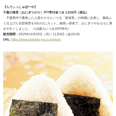
【らでぃっしゅぼーや】
千葉の海苔（おにぎりのり）TFT寄付金つき 1,026円（税込）
千葉県沖で養殖した上質のスサビノリを「新海苔」の時期に生産し、風味よ
く仕上げた全型海苔を3分の1にカット。細長い形状で、おにぎりやおもちに巻
きやすくしました。（1点購入につき20円寄付）
販売期間：
2025年10月20日（月)～11月9日（金)10:00
URL:
https://www.radishbo-ya.co.jp/shop/