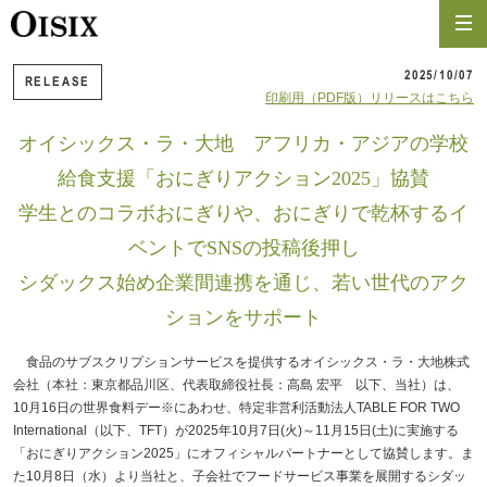
2025/10/07
RELEASE
印刷用（PDF版）リリースはこちら
オイシックス・ラ・大地 アフリカ・アジアの学校
給食支援「おにぎりアクション2025」協賛
学生とのコラボおにぎりや、おにぎりで乾杯するイ
ベントでSNSの投稿後押し
シダックス始め企業間連携を通じ、若い世代のアク
ションをサポート
食品のサブスクリプションサービスを提供するオイシックス・ラ・大地株式
会社（本社：東京都品川区、代表取締役社長：高島 宏平 以下、当社）は、
10月16日の世界食料デー※にあわせ、特定非営利活動法人TABLE FOR TWO
International（以下、TFT）が2025年10月7日(火)～11月15日(土)に実施する
「おにぎりアクション2025」にオフィシャルパートナーとして協賛します。ま
た10月8日（水）より当社と、子会社でフードサービス事業を展開するシダッ