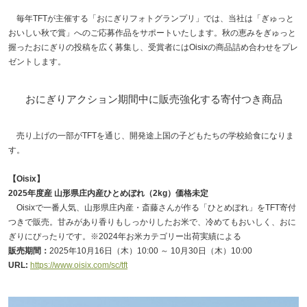
毎年TFTが主催する「おにぎりフォトグランプリ」では、当社は「ぎゅっと
おいしい秋で賞」へのご応募作品をサポートいたします。秋の恵みをぎゅっと
握ったおにぎりの投稿を広く募集し、受賞者にはOisixの商品詰め合わせをプレ
ゼントします。
おにぎりアクション期間中に販売強化する寄付つき商品
売り上げの一部がTFTを通じ、開発途上国の子どもたちの学校給食になりま
す。
【Oisix】
2025年度産 山形県庄内産ひとめぼれ（2kg）価格未定
Oisixで一番人気、山形県庄内産・斎藤さんが作る「ひとめぼれ」をTFT寄付
つきで販売。甘みがあり香りもしっかりしたお米で、冷めてもおいしく、おに
ぎりにぴったりです。※2024年お米カテゴリー出荷実績による
販売期間：
2025年10月16日（木）10:00 ～ 10月30日（木）10:00
URL:
https://www.oisix.com/sc/tft