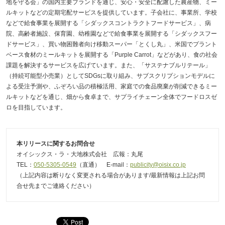
地を守る会」の国内主要ブランドを通じ、安心・安全に配慮した農産物、ミー
ルキットなどの定期宅配サービスを提供しています。子会社に、事業所、学校
などで給食事業を展開する「シダックスコントラクトフードサービス」、病
院、高齢者施設、保育園、幼稚園などで給食事業を展開する「シダックスフー
ドサービス」、買い物困難者向け移動スーパー「とくし丸」、米国でプラント
ベース食材のミールキットを展開する「Purple Carrot」などがあり、食の社会
課題を解決するサービスを広げています。また、「サステナブルリテール」
（持続可能型小売業）としてSDGsに取り組み、サブスクリプションモデルに
よる受注予測や、ふぞろい品の積極活用、家庭での食品廃棄が削減できるミー
ルキットなどを通じ、畑から食卓まで、サプライチェーン全体でフードロスゼ
ロを目指しています。
本リリースに関するお問合せ
オイシックス・ラ・大地株式会社 広報：丸尾
TEL：
050-5305-0549
（直通） E-mail：
publicity@oisix.co.jp
（上記内容は断りなく変更される場合があります/最新情報は上記お問
合せ先までご連絡ください）