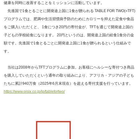
健康を同時に改善することをミッションに活動しています。
先進国で1食とるごとに開発途上国に1食が贈られる TABLE FOR TWO(=TFT)
プログラムでは、肥満や生活習慣病予防のためにカロリーを抑えた定食や食品
をご購入いただくと、 1食につき20円の寄付金が、TFTを通じて開発途上国の
子どもの学校給食になります。 20円というのは、開発途上国の給食1食分の金
額です。先進国で1食とるごとに開発途上国に1食が贈られるという仕組みで
す。
当社は2008年からTFTプログラムに参加。お客様にヘルシーな寄付つき商品
を購入していただくという通年の取り組みにより、アフリカ・アジアの子ども
たちに累計940万食（2025年6月末現在）を超える寄付支援を行っています。
https://www.oisix.co.jp/lp/tablefortwo/