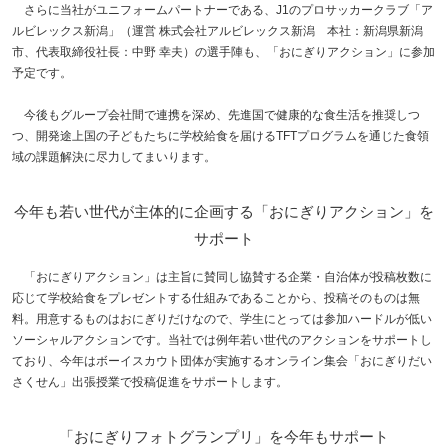
さらに当社がユニフォームパートナーである、J1のプロサッカークラブ「ア
ルビレックス新潟」（運営 株式会社アルビレックス新潟 本社：新潟県新潟
市、代表取締役社長：中野 幸夫）の選手陣も、「おにぎりアクション」に参加
予定です。
今後もグループ会社間で連携を深め、先進国で健康的な食生活を推奨しつ
つ、開発途上国の子どもたちに学校給食を届けるTFTプログラムを通じた食領
域の課題解決に尽力してまいります。
今年も若い世代が主体的に企画する「おにぎりアクション」を
サポート
「おにぎりアクション」は主旨に賛同し協賛する企業・自治体が投稿枚数に
応じて学校給食をプレゼントする仕組みであることから、投稿そのものは無
料。用意するものはおにぎりだけなので、学生にとっては参加ハードルが低い
ソーシャルアクションです。当社では例年若い世代のアクションをサポートし
ており、今年はボーイスカウト団体が実施するオンライン集会「おにぎりだい
さくせん」出張授業で投稿促進をサポートします。
「おにぎりフォトグランプリ」を今年もサポート