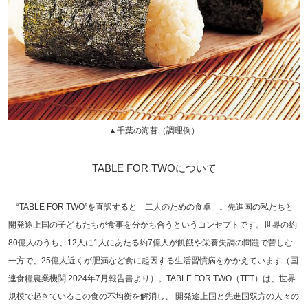
▲千葉の海苔（調理例）
TABLE FOR TWOについて
“TABLE FOR TWO”を直訳すると「二人のための食卓」。先進国の私たちと
開発途上国の子どもたちが食事を分かち合うというコンセプトです。世界の約
80億人のうち、12人に1人にあたる約7億人が飢餓や栄養失調の問題で苦しむ
一方で、25億人近くが肥満など食に起因する生活習慣病をかかえています（国
連食糧農業機関 2024年7月報告書より）。TABLE FOR TWO（TFT）は、世界
規模で起きているこの食の不均衡を解消し、 開発途上国と先進国双方の人々の