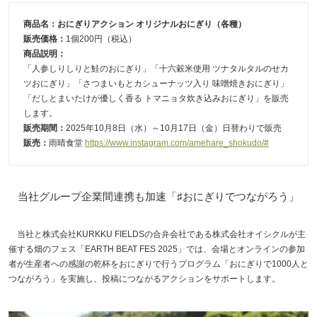
商品名：おにぎりアクション オリジナルおにぎり（各種）
販売価格：
1個200円（税込）
商品説明：
「人参しりしりと鮭のおにぎり」「十六穀米使用 ツナタルタルのせカ
ツおにぎり」「さつまいもとカシューナッツ入り 味噌焼きおにぎり」
「だしとまいたけが優しく香る トマニョタ炊き込みおにぎり」を販売
します。
販売期間：
2025年10月8日（水）～10月17日（金）日替わりで販売
販売：
雨晴食堂
https://www.instagram.com/amehare_shokudo/#
当社グループ企業間連携も加速「♯おにぎりでつながろう」
当社と株式会社KURKKU FIELDSの合弁会社である株式会社オイシクルが主
催する畑のフェス「EARTH BEAT FES 2025」では、会場とオンラインの参加
者が生産者への感謝の乾杯をおにぎりで行うプログラム「おにぎりで1000人と
つながろう」を実施し、投稿につながるアクションをサポートします。