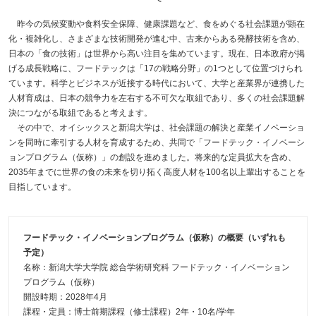
昨今の気候変動や食料安全保障、健康課題など、食をめぐる社会課題が顕在
化・複雑化し、さまざまな技術開発が進む中、古来からある発酵技術を含め、
日本の「食の技術」は世界から高い注目を集めています。現在、日本政府が掲
げる成長戦略に、フードテックは「17の戦略分野」の1つとして位置づけられ
ています。科学とビジネスが近接する時代において、大学と産業界が連携した
人材育成は、日本の競争力を左右する不可欠な取組であり、多くの社会課題解
決につながる取組であると考えます。
その中で、オイシックスと新潟大学は、社会課題の解決と産業イノベーショ
ンを同時に牽引する人材を育成するため、共同で「フードテック・イノベーシ
ョンプログラム（仮称）」の創設を進めました。将来的な定員拡大を含め、
2035年までに世界の食の未来を切り拓く高度人材を100名以上輩出することを
目指しています。
フードテック・イノベーションプログラム（仮称）の概要（いずれも
予定）
名称：新潟大学大学院 総合学術研究科 フードテック・イノベーション
プログラム（仮称）
開設時期：2028年4月
課程・定員：博士前期課程（修士課程）2年・10名/学年