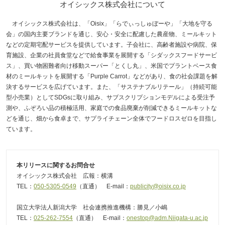
オイシックス株式会社について
オイシックス株式会社は、「Oisix」「らでぃっしゅぼーや」「大地を守る
会」の国内主要ブランドを通じ、安心・安全に配慮した農産物、ミールキット
などの定期宅配サービスを提供しています。子会社に、高齢者施設や病院、保
育施設、企業の社員食堂などで給食事業を展開する「シダックスフードサービ
ス」、買い物困難者向け移動スーパー「とくし丸」、米国でプラントベース食
材のミールキットを展開する「Purple Carrot」などがあり、食の社会課題を解
決するサービスを広げています。また、「サステナブルリテール」（持続可能
型小売業）としてSDGsに取り組み、サブスクリプションモデルによる受注予
測や、ふぞろい品の積極活用、家庭での食品廃棄が削減できるミールキットな
どを通じ、畑から食卓まで、サプライチェーン全体でフードロスゼロを目指し
ています。
本リリースに関するお問合せ
オイシックス株式会社 広報：横溝
TEL：
050-5305-0549
（直通） E-mail：
publicity@oisix.co.jp
国立大学法人新潟大学 社会連携推進機構：勝見／小嶋
TEL：
025-262-7554
（直通） E-mail：
onestop@adm.Niigata-u.ac.jp