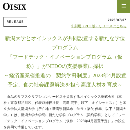
2026/07/07
RELEASE
印刷用（PDF版）リリースはこちら
新潟大学とオイシックスが共同設置する新たな学位
プログラム
「フードテック・イノベーションプログラム（仮
称）」がNEDOの支援事業に採択
～経済産業省推進の「契約学科制度」2028年4月設置
予定、食の社会課題解決を担う高度人材を育成～
食品のサブスクリプションサービスを提供するオイシックス株式会社（本
社：東京都品川区、代表取締役社長：高島 宏平、以下「オイシックス」）と国
立大学法人新潟大学（所在地：新潟県新潟市、学長：染矢 俊幸、以下「新潟大
学」）は、新潟大学大学院に新たな学位プログラム（契約学科）として「フー
ドテック・イノベーションプログラム（仮称・2028年4月設置予定）」の設立
を共同で準備しています。