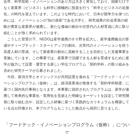
近年、科学技術・イノベーションのあり方は大きく変化しており、国家だけで
なく産業界（ビジネス）も科学に積極的に投資を行う「科学とビジネスの近接
化」の時代を迎えています。このような時代において、日本が競争力を保つた
めには、イノベーションの“知の源泉”である大学と、研究成果の社会実装の経
験が豊富な産業界が連携し、新たな価値の創出や次世代の人材育成に共に取り
組むことが強く求められています。
こうした背景の下、NEDOは産学連携のすそ野を拡大し、産学連携拠点の形
成やディープテック・スタートアップの創出、次世代のイノベーションを担う
高度人材の育成、そして新産業の創出に貢献することを目的とした支援事業を
実施しています。この事業では、産業界で活躍できる人材を育成するために産
学が協力して設置・運営する新しい学位プログラム「契約学科」の取り組みを
含めた研究テーマが公募されました。
今回、新潟大学とオイシックスが共同設置を進める「フードテック・イノベ
ーションプログラム（仮称）」は、経済産業省が推進する「契約学科制度」に
基づく国内先行事例となります。本事業に採択されたプログラムは、産学が連
携して将来的な事業化・実用化を見据えた明確なターゲットを設定して研究開
発に取り組む点や、設定した人材像に基づく実践的なカリキュラムを構築して
いる点が評価され、本プログラムもこうした観点から採択に至りました。
「フードテック・イノベーションプログラム（仮称）」につい
て