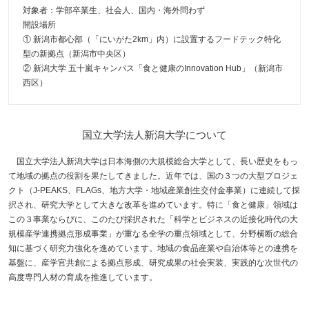
対象者：学部卒業生、社会人、国内・海外問わず
開設場所
① 新潟市都心部（「にいがた2km」内）に設置するフードテック特化
型の新拠点（新潟市中央区）
② 新潟大学 五十嵐キャンパス「食と健康のInnovation Hub」（新潟市
西区）
国立大学法人新潟大学について
国立大学法人新潟大学は日本海側の大規模総合大学として、長い歴史をもっ
て地域の拠点の役割を果たしてきました。近年では、国の３つの大型プロジェ
クト（J-PEAKS、FLAGs、地方大学・地域産業創生交付金事業）に連続して採
択され、研究大学として大きな改革を進めています。特に「食と健康」領域は
この３事業ならびに、このたび採択された「科学とビジネスの近接化時代の大
規模産学連携拠点形成事業」が重なる全学の重点領域として、分野横断の総合
知に基づく研究力強化を進めています。地域の食品産業や自治体等との連携を
基盤に、産学官共創による拠点形成、研究成果の社会実装、実践的な次世代の
高度専門人材の育成を推進しています。