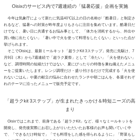
Oisixのサービス内で7週連続の「猛暑応援」企画を実施
今年は気象庁によって新たに気温40℃以上の日の名称が「酷暑日」と制定さ
れるなど、猛暑への対策が昨年度よりもさらに注目を集めています。酷暑日だ
けでなく、暑い日に共通するお悩み事として、「体力を消耗するから、外出や
買い物に出たくない」「暑い中で火を使って料理をしたくない」といった点が
挙げられます。
そこでOisixは、最新ミールキット「超ラクKit 3ステップ」発売に先駆け、7
月9日（木）から7週連続で「超ラク夏祭」として「冷たい」「火を使わない」
など、調理時間の短縮だけではない、夏にぴったりの特徴を兼ね備えたメニュ
ーをご提案いたします。レンジ調理だけ・盛り付けるだけで完成する「火を使
わないごはん」や夏の献立の悩みに合わせたランチや朝ごはんを、各週それぞ
れのテーマに沿ったメニューで販売予定です。
「超ラクkit 3ステップ」が生まれたきっかけ＆時短ニーズの高
まり
Oisixではこれまで、前身である「超ラクKit」など、様々なミールキットを
開発し、発売後実際にお召し上がりいただいたお客様のお声も聞いていく中
で、「できるだけ時短で」「でも料理をした感を得られるように」「野菜もし