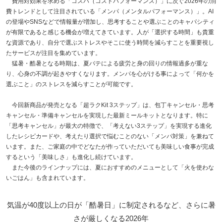
費用対効果を求める「コスパ（コストパフォーマンス）」に次ぐ2026年の消
費トレンドとして注目されている「メンパ（メンタルパフォーマンス）」。AI
の登場やSNSなどで情報量が増加し、思考することや選ぶことのキャパシティ
が有限であると感じる機会が増えてきています。人が「選択する時間」も貴重
な資源であり、自分で選ぶストレスやそこに使う時間を減らすことを重要視し
たサービスが注目を集めています。
猛暑・酷暑となる時期は、夏バテによる疲労と身の回りの情報過多が重な
り、心身の不調が起きやすくなります。メンパを心がける事によって「何かを
選ぶこと」のストレスを減らすことが可能です。
今回新商品が発売となる「超ラクKit 3ステップ」は、包丁キャンセル・思考
キャンセル・準備キャンセルを実現した最新ミールキットとなります。特に
「思考キャンセル」が最大の特徴で、「考えない3ステップ」を実現する進化
したレシピカードや、考えたり選択で悩むことのない「メンパ対策」を兼ねて
います。また、ご家庭の中でどなたが作っていただいても美味しい食事が完成
するという「美味しさ」も進化し続けています。
また今後のラインナップには、夏におすすめのメニューとして「火を使わな
いごはん」も含まれています。
気温が40度以上の日が「酷暑日」に制定されるなど、さらに暑
さが厳しくなる2026年