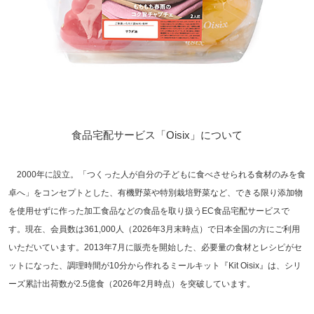
食品宅配サービス「Oisix」について
2000年に設立。「つくった人が自分の子どもに食べさせられる食材のみを食
卓へ」をコンセプトとした、有機野菜や特別栽培野菜など、できる限り添加物
を使用せずに作った加工食品などの食品を取り扱うEC食品宅配サービスで
す。現在、会員数は361,000人（2026年3月末時点）で日本全国の方にご利用
いただいています。2013年7月に販売を開始した、必要量の食材とレシピがセ
ットになった、調理時間が10分から作れるミールキット『Kit Oisix』は、シリ
ーズ累計出荷数が2.5億食（2026年2月時点）を突破しています。