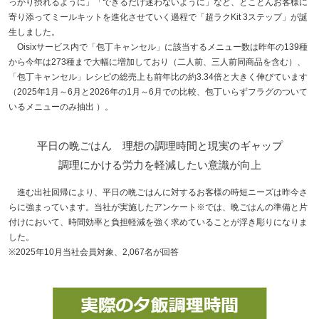
っかり摂れるように」「できるだけ迷わないように」など、とことんお客様に
寄り添ってミールキットを進化させていく過程で「超ラクKit 3ステップ」が誕
生しました。
Oisixサービス内で「包丁キャンセル」に該当するメニュー数は昨年の139種
から今年は273種まで大幅に増加しており（二人前、三人前同商品を含む）、
「包丁キャンセル」レシピの総売上も前年比の約3.34倍と大きく伸びています
（2025年1月～6月と2026年の1月～6月での比較、包丁いらずフラグのついて
いるメニューのみ抽出 ）。
平日の晩ごはん 理想の調理時間と現実のギャップ
調理にかける労力を軽減したい意識が向上
進む出社回帰により、平日の晩ごはんに対するお客様の時短ニーズは昨今さ
らに強まっています。当社が実施したアンケート※では、晩ごはんの準備と片
付けにおいて、時間効率と負担軽減を強く求めていることが浮き彫りになりま
した。
※2025年10月当社会員対象、2,067名が回答