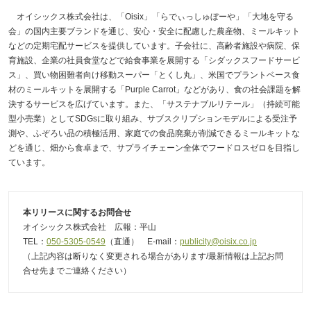
オイシックス株式会社は、「Oisix」「らでぃっしゅぼーや」「大地を守る
会」の国内主要ブランドを通じ、安心・安全に配慮した農産物、ミールキット
などの定期宅配サービスを提供しています。子会社に、高齢者施設や病院、保
育施設、企業の社員食堂などで給食事業を展開する「シダックスフードサービ
ス」、買い物困難者向け移動スーパー「とくし丸」、米国でプラントベース食
材のミールキットを展開する「Purple Carrot」などがあり、食の社会課題を解
決するサービスを広げています。また、「サステナブルリテール」（持続可能
型小売業）としてSDGsに取り組み、サブスクリプションモデルによる受注予
測や、ふぞろい品の積極活用、家庭での食品廃棄が削減できるミールキットな
どを通じ、畑から食卓まで、サプライチェーン全体でフードロスゼロを目指し
ています。
本リリースに関するお問合せ
オイシックス株式会社 広報：平山
TEL：
050-5305-0549
（直通） E-mail：
publicity@oisix.co.jp
（上記内容は断りなく変更される場合があります/最新情報は上記お問
合せ先までご連絡ください）