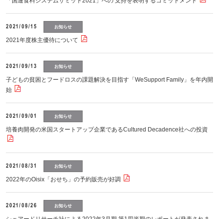
「国連食料システムサミット2021」への 支持を表明するコミットメント
2021/09/15
お知らせ
2021年度株主優待について
2021/09/13
お知らせ
子どもの貧困とフードロスの課題解決を目指す「WeSupport Family」を年内開
始
2021/09/01
お知らせ
培養肉開発の米国スタートアップ企業であるCultured Decadence社への投資
2021/08/31
お知らせ
2022年のOisix「おせち」の予約販売が好調
2021/08/26
お知らせ