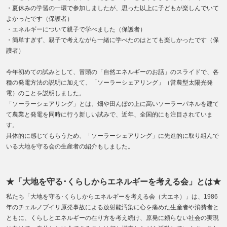
・夏休みの学習の一環で参加しましたが、思った以上に子どもが楽しんでいて
よかったです（保護者）
・エネルギーについて親子で学べました（保護者）
・簡単すぎず、親子で考えながら一緒に学べたのはとても楽しかったです（保
護者）
今年初めての試みとして、冒頭の「自然エネルギーのお話」のスライドで、各
種の発電方法の説明に加えて、「ソーラーシェアリング」（営農型太陽光発
電）のことを説明しました。
「ソーラーシェアリング」とは、畑や田んぼの上に高いソーラーパネルを建て
て農業と発電を同時に行う新しい試みで、近年、全国的にも注目されていま
す。
具体的に感じてもらうため、「ソーラーシェアリング」に先進的に取り組んで
いる大地を守る会の生産者の紹介もしました。
★「大地を守る･くらしからエネルギーを考える会」とは★
私たち「大地を守る･くらしからエネルギーを考える会（大エネ）」は、1986
年のチェルノブイリ原発事故による放射能汚染に心を痛めた生産者や消費者と
ともに、くらしとエネルギーの在り方を考え続け、原発に頼らない社会の実現